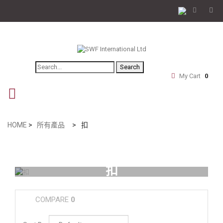
Search
My Cart
0
navigation
HOME
>
所有產品
>
扣
扣
COMPARE
0